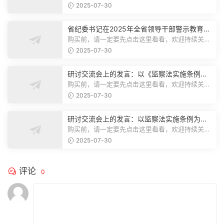
注，精彩模板每天推送预览结束，本文...
2025-07-30
省纪委书记在2025年全省领导干部警示教育会
上的讲话.1
购买前，请一定要先点击这里看看，欢迎持续关
注，精彩模板每天推送预览结束，本文...
2025-07-30
研讨交流会上的发言：以《监察法实施条例》
为纲,推动巡察工作高质量发展
购买前，请一定要先点击这里看看，欢迎持续关
注，精彩模板每天推送预览结束，本文...
2025-07-30
研讨交流会上的发言：以监察法实施条例为纲
推动巡察工作高质量发展
购买前，请一定要先点击这里看看，欢迎持续关
注，精彩模板每天推送预览结束，本文...
2025-07-30
评论
0