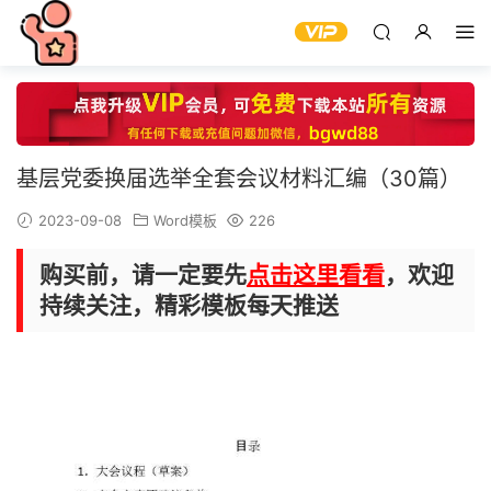
基层党委换届选举全套会议材料汇编（30篇）
2023-09-08
Word模板
226
购买前，请一定要先
点击这里看看
，欢迎
持续关注，精彩模板每天推送