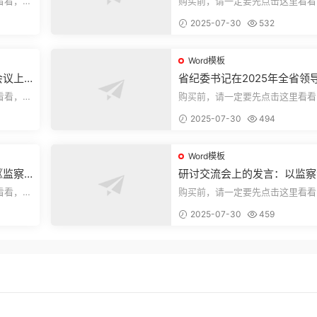
看看，欢
购买前，请一定要先点击这里看看
送预览结
迎持续关注，精彩模板每天推送预
2025-07-30
532
束，本文...
Word模板
会议上
省纪委书记在2025年全省领
部警示教育会上的讲话.1
看看，欢
购买前，请一定要先点击这里看看
送预览结
迎持续关注，精彩模板每天推送预
2025-07-30
494
束，本文...
Word模板
《监察
研讨交流会上的发言：以监察
察工作
实施条例为纲推动巡察工作高
看看，欢
购买前，请一定要先点击这里看看
量发展
送预览结
迎持续关注，精彩模板每天推送预
2025-07-30
459
束，本文...