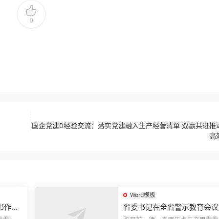
0
国企党建0经验交流：落实党建融入生产经营清单 双赢共进推
高
Word模板
书作风
省委书记在全省警示教育会议
的讲话.1