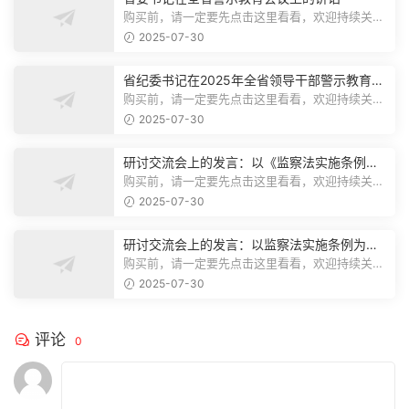
购买前，请一定要先点击这里看看，欢迎持续关
注，精彩模板每天推送预览结束，本文...
2025-07-30
省纪委书记在2025年全省领导干部警示教育会
上的讲话.1
购买前，请一定要先点击这里看看，欢迎持续关
注，精彩模板每天推送预览结束，本文...
2025-07-30
研讨交流会上的发言：以《监察法实施条例》
为纲,推动巡察工作高质量发展
购买前，请一定要先点击这里看看，欢迎持续关
注，精彩模板每天推送预览结束，本文...
2025-07-30
研讨交流会上的发言：以监察法实施条例为纲
推动巡察工作高质量发展
购买前，请一定要先点击这里看看，欢迎持续关
注，精彩模板每天推送预览结束，本文...
2025-07-30
评论
0