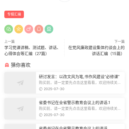
专辑汇编
上一篇
下一篇
学习党课讲稿、测试题、讲话、
在党风廉政建设集体约谈会上的
心得体会等汇编（27篇）
讲话汇编（15篇）
猜你喜欢
研讨发言：以改文风为笔,书作风建设“必修课”
购买前，请一定要先点击这里看看，欢迎持续关
注，精彩模板每天推送预览结束，本文...
2025-07-30
省委书记在全省警示教育会议上的讲话.1
购买前，请一定要先点击这里看看，欢迎持续关
注，精彩模板每天推送预览结束，本文...
2025-07-30
省委书记在全省警示教育会议上的讲话