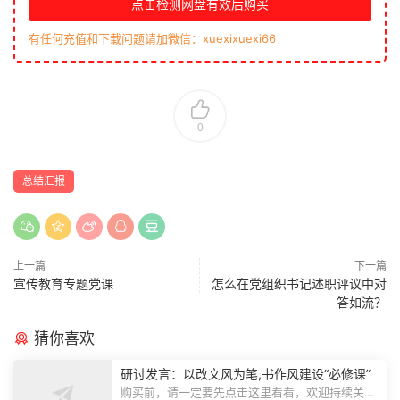
点击检测网盘有效后购买
有任何充值和下载问题请加微信：xuexixuexi66
0
总结汇报
上一篇
下一篇
宣传教育专题党课
怎么在党组织书记述职评议中对
答如流？
猜你喜欢
研讨发言：以改文风为笔,书作风建设“必修课”
购买前，请一定要先点击这里看看，欢迎持续关