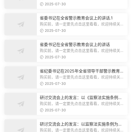
注，精彩模板每天推送预览结束，本文...
2025-07-30
省委书记在全省警示教育会议上的讲话.1
购买前，请一定要先点击这里看看，欢迎持续关
注，精彩模板每天推送预览结束，本文...
2025-07-30
省委书记在全省警示教育会议上的讲话
购买前，请一定要先点击这里看看，欢迎持续关
注，精彩模板每天推送预览结束，本文...
2025-07-30
省纪委书记在2025年全省领导干部警示教育会
上的讲话.1
购买前，请一定要先点击这里看看，欢迎持续关
注，精彩模板每天推送预览结束，本文...
2025-07-30
研讨交流会上的发言：以《监察法实施条例》
为纲,推动巡察工作高质量发展
购买前，请一定要先点击这里看看，欢迎持续关
注，精彩模板每天推送预览结束，本文...
2025-07-30
研讨交流会上的发言：以监察法实施条例为纲
推动巡察工作高质量发展
购买前，请一定要先点击这里看看，欢迎持续关