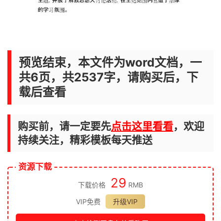
预览结束，本文件为word文档，一
共6页，共2537字，请购买后，下
载后查看
购买前，请一定要先
点击这里看看
，欢迎
持续关注，精彩模板每天推送
资源下载
29
下载价格
RMB
VIP免费
升级VIP