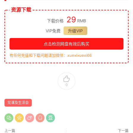
资源下载
29
下载价格
RMB
VIP免费
升级VIP
点击检测网盘有效后购买
有任何充值和下载问题请加微信：xuexixuexi66
0
党课及生活会
上一篇
下一篇