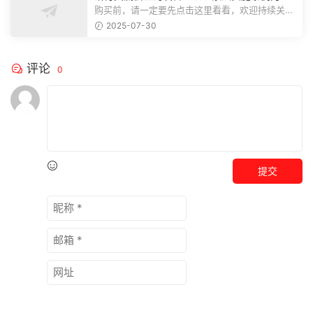
推动巡察工作高质量发展
购买前，请一定要先点击这里看看，欢迎持续关
注，精彩模板每天推送预览结束，本文...
2025-07-30
评论
0
提交