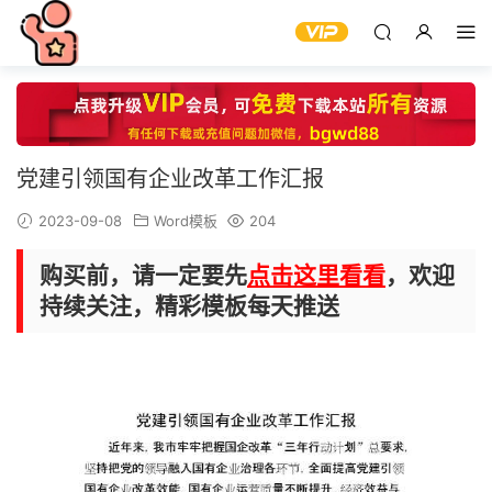
党建引领国有企业改革工作汇报
2023-09-08
Word模板
204
购买前，请一定要先
点击这里看看
，欢迎
持续关注，精彩模板每天推送