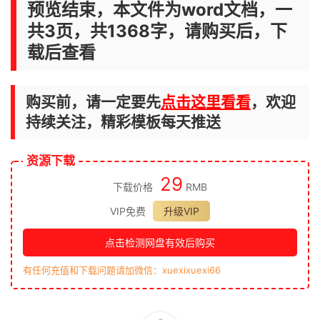
预览结束，本文件为word文档，一
共3页，共1368字，请购买后，下
载后查看
购买前，请一定要先
点击这里看看
，欢迎
持续关注，精彩模板每天推送
资源下载
29
下载价格
RMB
VIP免费
升级VIP
点击检测网盘有效后购买
有任何充值和下载问题请加微信：xuexixuexi66