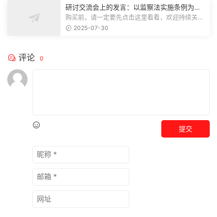
研讨交流会上的发言：以监察法实施条例为纲
推动巡察工作高质量发展
购买前，请一定要先点击这里看看，欢迎持续关
注，精彩模板每天推送预览结束，本文...
2025-07-30
评论
0
提交