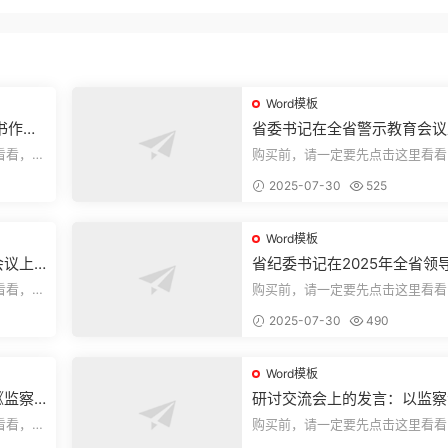
Word模板
书作风
省委书记在全省警示教育会议
的讲话.1
看看，欢
购买前，请一定要先点击这里看看
送预览结
迎持续关注，精彩模板每天推送预
2025-07-30
525
束，本文...
Word模板
会议上
省纪委书记在2025年全省领
部警示教育会上的讲话.1
看看，欢
购买前，请一定要先点击这里看看
送预览结
迎持续关注，精彩模板每天推送预
2025-07-30
490
束，本文...
Word模板
《监察
研讨交流会上的发言：以监察
察工作
实施条例为纲推动巡察工作高
看看，欢
购买前，请一定要先点击这里看看
量发展
送预览结
迎持续关注，精彩模板每天推送预