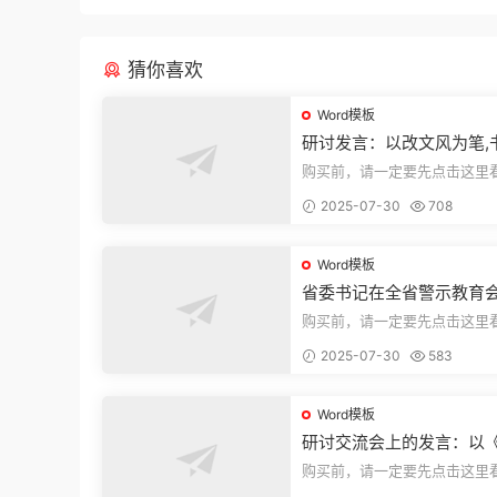
猜你喜欢
Word模板
研讨发言：以改文风为笔,
建设“必修课”
购买前，请一定要先点击这里
迎持续关注，精彩模板每天推
2025-07-30
708
束，本文...
Word模板
省委书记在全省警示教育
的讲话
购买前，请一定要先点击这里
迎持续关注，精彩模板每天推
2025-07-30
583
束，本文...
Word模板
研讨交流会上的发言：以
法实施条例》为纲,推动巡
购买前，请一定要先点击这里
高质量发展
迎持续关注，精彩模板每天推