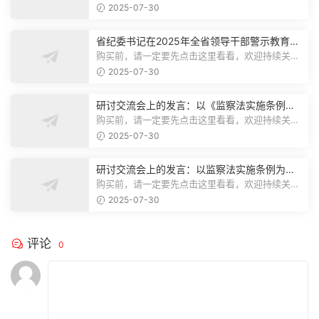
注，精彩模板每天推送预览结束，本文...
2025-07-30
省纪委书记在2025年全省领导干部警示教育会
上的讲话.1
购买前，请一定要先点击这里看看，欢迎持续关
注，精彩模板每天推送预览结束，本文...
2025-07-30
研讨交流会上的发言：以《监察法实施条例》
为纲,推动巡察工作高质量发展
购买前，请一定要先点击这里看看，欢迎持续关
注，精彩模板每天推送预览结束，本文...
2025-07-30
研讨交流会上的发言：以监察法实施条例为纲
推动巡察工作高质量发展
购买前，请一定要先点击这里看看，欢迎持续关
注，精彩模板每天推送预览结束，本文...
2025-07-30
评论
0