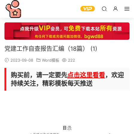
党建工作自查报告汇编（18篇） (1)
2023-09-08
Word模板
222
购买前，请一定要先
点击这里看看
，欢迎
持续关注，精彩模板每天推送