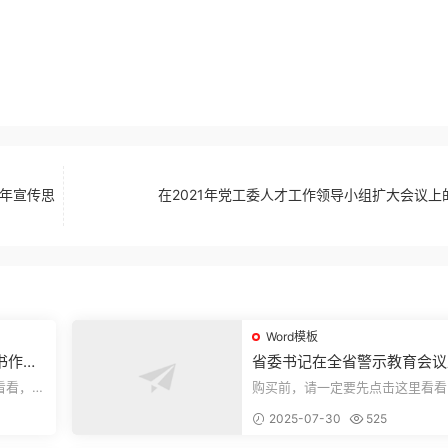
2年宣传思
在2021年党工委人才工作领导小组扩大会议上
Word模板
书作风
省委书记在全省警示教育会议
的讲话.1
看看，欢
购买前，请一定要先点击这里看看
送预览结
迎持续关注，精彩模板每天推送预
2025-07-30
525
束，本文...