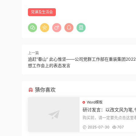
党课及生活会
上一篇
追赶“春山” 此心惟坚——公司党群工作部在重装集团202
想工作会上的表态发言
猜你喜欢
Word模板
研讨发言：以改文风为笔,
建设“必修课”
购买前，请一定要先点击这里
迎持续关注，精彩模板每天推
2025-07-30
707
束，本文...