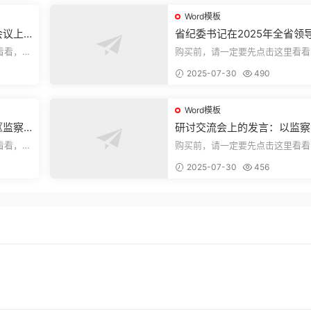
Word模板
会议上
省纪委书记在2025年全省领
部警示教育会上的讲话.1
看看，欢
购买前，请一定要先点击这里看看
送预览结
迎持续关注，精彩模板每天推送预
2025-07-30
490
束，本文...
Word模板
《监察
研讨交流会上的发言：以监察
察工作
实施条例为纲推动巡察工作高
看看，欢
购买前，请一定要先点击这里看看
量发展
送预览结
迎持续关注，精彩模板每天推送预
2025-07-30
456
束，本文...