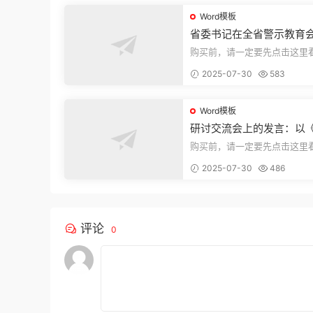
Word模板
省委书记在全省警示教育
的讲话
购买前，请一定要先点击这里
迎持续关注，精彩模板每天推
2025-07-30
583
束，本文...
Word模板
研讨交流会上的发言：以
法实施条例》为纲,推动巡
购买前，请一定要先点击这里
高质量发展
迎持续关注，精彩模板每天推
2025-07-30
486
束，本文...
评论
0