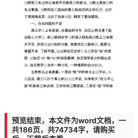
预览结束，本文件为word文档，一
共186页，共74734字，请购买