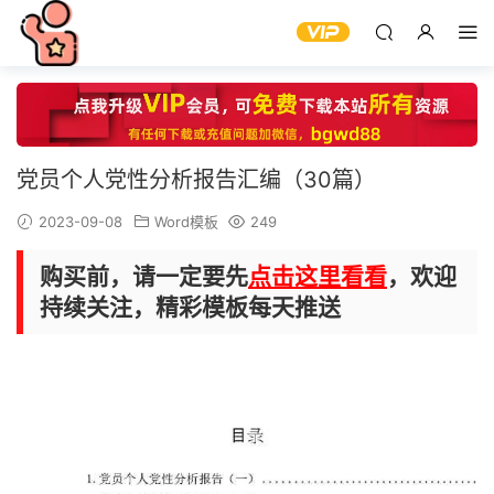
党员个人党性分析报告汇编（30篇）
2023-09-08
Word模板
249
购买前，请一定要先
点击这里看看
，欢迎
持续关注，精彩模板每天推送