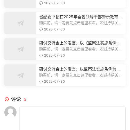
注，精彩模板每天推送预览结束，本文...
2025-07-30
省纪委书记在2025年全省领导干部警示教育会
上的讲话.1
购买前，请一定要先点击这里看看，欢迎持续关
注，精彩模板每天推送预览结束，本文...
2025-07-30
研讨交流会上的发言：以《监察法实施条例》
为纲,推动巡察工作高质量发展
购买前，请一定要先点击这里看看，欢迎持续关
注，精彩模板每天推送预览结束，本文...
2025-07-30
研讨交流会上的发言：以监察法实施条例为纲
推动巡察工作高质量发展
购买前，请一定要先点击这里看看，欢迎持续关
注，精彩模板每天推送预览结束，本文...
2025-07-30
评论
0