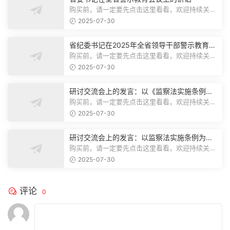
购买前，请一定要先点击这里看看，欢迎持续关
注，精彩模板每天推送预览结束，本文...
2025-07-30
省纪委书记在2025年全省领导干部警示教育会
上的讲话.1
购买前，请一定要先点击这里看看，欢迎持续关
注，精彩模板每天推送预览结束，本文...
2025-07-30
研讨交流会上的发言：以《监察法实施条例》
为纲,推动巡察工作高质量发展
购买前，请一定要先点击这里看看，欢迎持续关
注，精彩模板每天推送预览结束，本文...
2025-07-30
研讨交流会上的发言：以监察法实施条例为纲
推动巡察工作高质量发展
购买前，请一定要先点击这里看看，欢迎持续关
注，精彩模板每天推送预览结束，本文...
2025-07-30
评论
0