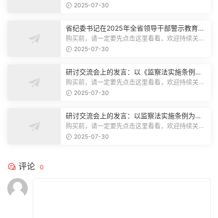
注，精彩模板每天推送预览结束，本文...
2025-07-30
省纪委书记在2025年全省领导干部警示教育会
上的讲话.1
购买前，请一定要先点击这里看看，欢迎持续关
注，精彩模板每天推送预览结束，本文...
2025-07-30
研讨交流会上的发言：以《监察法实施条例》
为纲,推动巡察工作高质量发展
购买前，请一定要先点击这里看看，欢迎持续关
注，精彩模板每天推送预览结束，本文...
2025-07-30
研讨交流会上的发言：以监察法实施条例为纲
推动巡察工作高质量发展
购买前，请一定要先点击这里看看，欢迎持续关
注，精彩模板每天推送预览结束，本文...
2025-07-30
评论
0