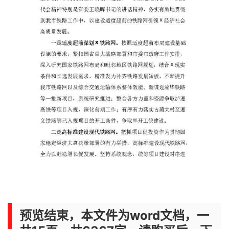
预览结束，本文件为word文档，一