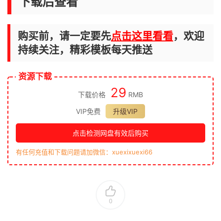
下载后查看
购买前，请一定要先
点击这里看看
，欢迎
持续关注，精彩模板每天推送
资源下载
29
下载价格
RMB
VIP免费
升级VIP
点击检测网盘有效后购买
有任何充值和下载问题请加微信：xuexixuexi66
0