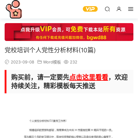
党校培训个人党性分析材料(10篇)
2023-09-08
Word模板
232
购买前，请一定要先
点击这里看看
，欢迎
持续关注，精彩模板每天推送