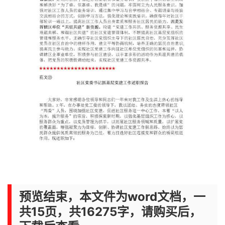
预览结束，本文件为word文档，一
共15页，共16275字，请购买后，