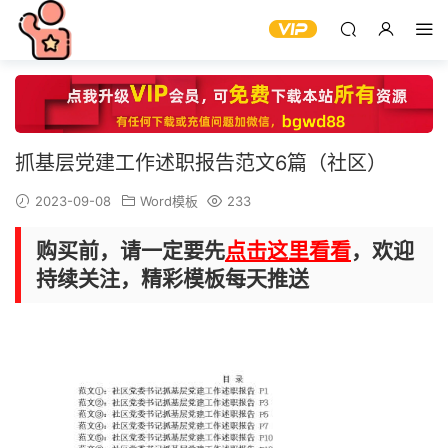
抓基层党建工作述职报告范文6篇（社区）
2023-09-08
Word模板
233
购买前，请一定要先
点击这里看看
，欢迎
持续关注，精彩模板每天推送