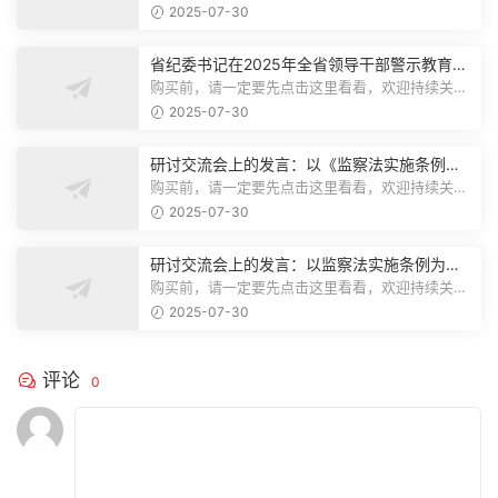
注，精彩模板每天推送预览结束，本文...
2025-07-30
省纪委书记在2025年全省领导干部警示教育会
上的讲话.1
购买前，请一定要先点击这里看看，欢迎持续关
注，精彩模板每天推送预览结束，本文...
2025-07-30
研讨交流会上的发言：以《监察法实施条例》
为纲,推动巡察工作高质量发展
购买前，请一定要先点击这里看看，欢迎持续关
注，精彩模板每天推送预览结束，本文...
2025-07-30
研讨交流会上的发言：以监察法实施条例为纲
推动巡察工作高质量发展
购买前，请一定要先点击这里看看，欢迎持续关
注，精彩模板每天推送预览结束，本文...
2025-07-30
评论
0