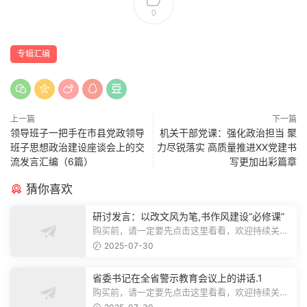
0
专辑汇编
上一篇
下一篇
领导班子一把手在市县党政领导
机关干部党课：强化政治担当 聚
班子思想政治建设座谈会上的交
力尽锐落实 高质量推进XX党建书
流发言汇编（6篇）
写更加出彩篇章
猜你喜欢
研讨发言：以改文风为笔,书作风建设“必修课”
购买前，请一定要先点击这里看看，欢迎持续关
注，精彩模板每天推送预览结束，本文...
2025-07-30
省委书记在全省警示教育会议上的讲话.1
购买前，请一定要先点击这里看看，欢迎持续关
注，精彩模板每天推送预览结束，本文...