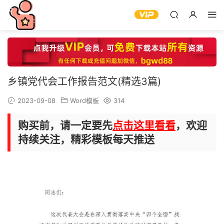
乡镇党代会工作报告范文(精选3篇)
2023-09-08
Word模板
314
购买前，请一定要先
点击这里看看
，欢迎
持续关注，精彩模板每天推送