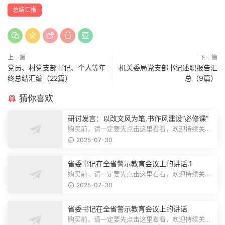
总结汇报
上一篇
下一篇
党员、村党支部书记、个人等年
机关委局党支部书记述职报告汇
终总结汇编（22篇）
总（9篇）
猜你喜欢
研讨发言：以改文风为笔,书作风建设“必修课”
购买前，请一定要先点击这里看看，欢迎持续关
注，精彩模板每天推送预览结束，本文...
2025-07-30
省委书记在全省警示教育会议上的讲话.1
购买前，请一定要先点击这里看看，欢迎持续关
注，精彩模板每天推送预览结束，本文...
2025-07-30
省委书记在全省警示教育会议上的讲话
购买前，请一定要先点击这里看看，欢迎持续关