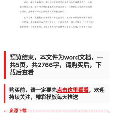
预览结束，本文件为word文档，一
共5页，共2766字，请购买后，下
载后查看
购买前，请一定要先
点击这里看看
，欢迎
持续关注，精彩模板每天推送
资源下载