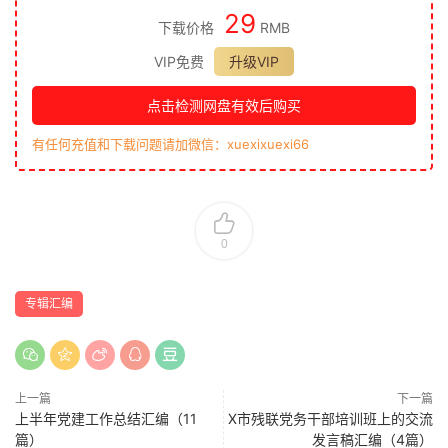
29
下载价格
RMB
VIP免费
升级VIP
点击检测网盘有效后购买
有任何充值和下载问题请加微信：xuexixuexi66
0
专辑汇编
上一篇
下一篇
上半年党建工作总结汇编（11
X市残联党务干部培训班上的交流
篇）
发言稿汇编（4篇）