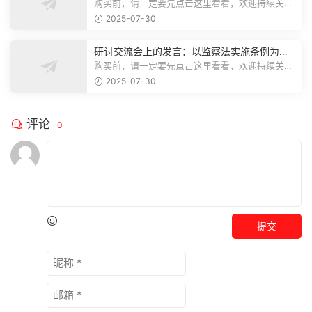
为纲,推动巡察工作高质量发展
购买前，请一定要先点击这里看看，欢迎持续关
注，精彩模板每天推送预览结束，本文...
2025-07-30
研讨交流会上的发言：以监察法实施条例为纲
推动巡察工作高质量发展
购买前，请一定要先点击这里看看，欢迎持续关
注，精彩模板每天推送预览结束，本文...
2025-07-30
评论
0
提交