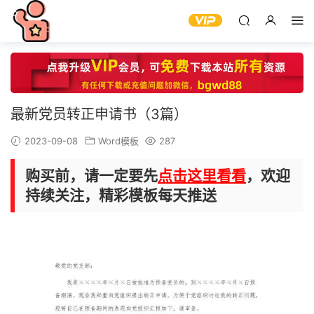
最新党员转正申请书（3篇）
2023-09-08
Word模板
287
购买前，请一定要先
点击这里看看
，欢迎
持续关注，精彩模板每天推送