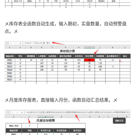
メ库存表全函数自动生成，输入期初，实盘数量，自动预警盘
点。メ
メ月度库存报表，直接输入月份，函数自动汇总结果。メ