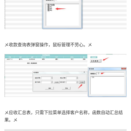
メ收款查询表弹窗操作，鼠标管理不劳心。メ
メ应收汇总表，只需下拉菜单选择客户名称，函数自动汇总结
果。メ