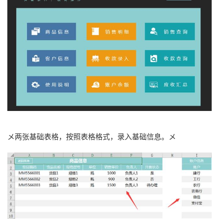
メ两张基础表格，按照表格格式，录入基础信息。メ