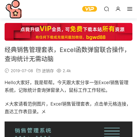
经典销售管理套表，Excel函数弹窗联合操作，
查询统计无需动脑
2019-07-08
进销存
2.4k
Hello大家好，我是帮帮。今天跟大家分享一张Excel销售管理
系统，记账统计查询弹窗录入，鼠标工作工作轻松。
メ大家请看范例图片，Excel销售管理套表，点击单元格连接，
直达工作表目录。メ