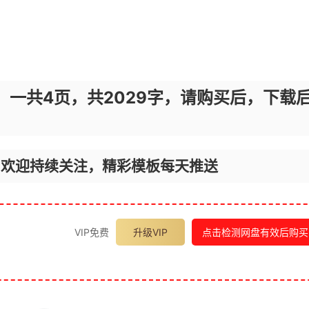
，一共4页，共2029字，请购买后，下载
，欢迎持续关注，精彩模板每天推送
VIP免费
升级VIP
点击检测网盘有效后购买