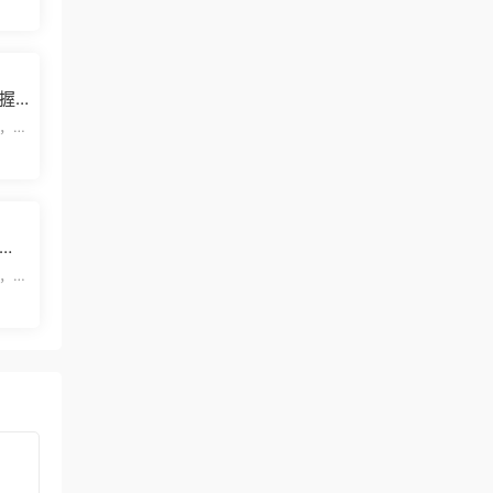
握
，欢
览结
，欢
览结