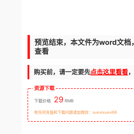
预览结束，本文件为word文档
查看
购买前，请一定要先
点击这里看看
资源下载
29
下载价格
RMB
有任何充值和下载问题请加微信：xuexixuexi66