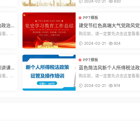
2024-02-21
930
束，一共1...
PPT模板
的政治
建党节红色高端大气党政风党
学习教育工作总结主题PPT
看看，欢
购买前，请一定要先点击这里看看
送预览结
迎持续关注，精彩模板每天推送预
2024-02-21
924
束，一共2...
PPT模板
讲课P
蓝色简洁风新个人所得税法政
征管个人所得税PPT模板
看看，欢
购买前，请一定要先点击这里看看
送预览结
迎持续关注，精彩模板每天推送预
2024-02-21
974
束，一共7...