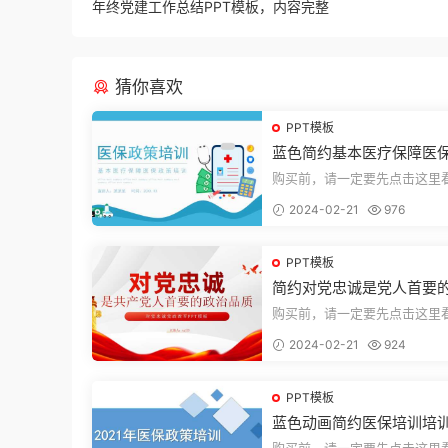
年终党建工作总结PPT模板，内容完整
猜你喜欢
PPT模板
蓝色简约基本医疗保障医
培训PPT模板
购买前，请一定要先点击这里
迎持续关注，精彩模板每天推
2024-02-21
976
束，一共2...
PPT模板
简约对党忠诚是党人首要
品质党课PPT模板
购买前，请一定要先点击这里
迎持续关注，精彩模板每天推
2024-02-21
924
束，一共1...
PPT模板
蓝色动画简约医保培训培训
PT模板