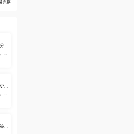
架完整
分
，欢
览结
史
模板
，欢
览结
策