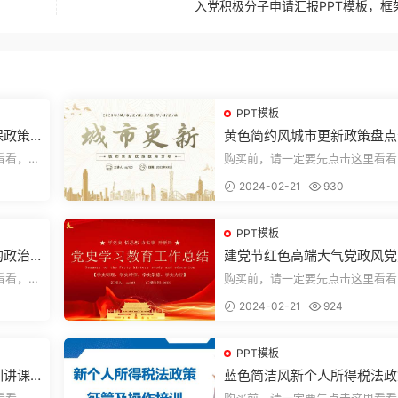
入党积极分子申请汇报PPT模板，框
PPT模板
保政策
黄色简约风城市更新政策盘点
析城市更新宣传PPT模板
看看，欢
购买前，请一定要先点击这里看看
送预览结
迎持续关注，精彩模板每天推送预
2024-02-21
930
束，一共1...
PPT模板
的政治
建党节红色高端大气党政风党
学习教育工作总结主题PPT
看看，欢
购买前，请一定要先点击这里看看
送预览结
迎持续关注，精彩模板每天推送预
2024-02-21
924
束，一共2...
PPT模板
讲课P
蓝色简洁风新个人所得税法政
征管个人所得税PPT模板