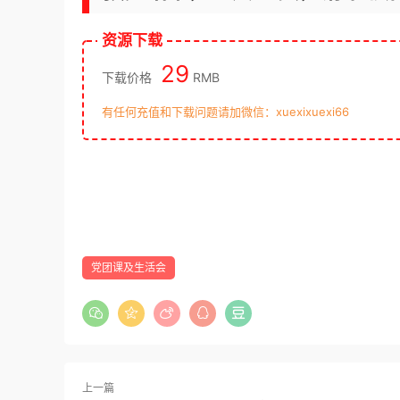
资源下载
29
下载价格
RMB
有任何充值和下载问题请加微信：xuexixuexi66
党团课及生活会
上一篇