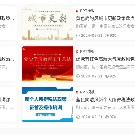
PPT模板
保政策
黄色简约风城市更新政策盘点
析城市更新宣传PPT模板
看看，欢
购买前，请一定要先点击这里看看
送预览结
迎持续关注，精彩模板每天推送预
2024-02-21
930
束，一共1...
PPT模板
的政治
建党节红色高端大气党政风党
学习教育工作总结主题PPT
看看，欢
购买前，请一定要先点击这里看看
送预览结
迎持续关注，精彩模板每天推送预
2024-02-21
925
束，一共2...
PPT模板
讲课P
蓝色简洁风新个人所得税法政
征管个人所得税PPT模板
看看，欢
购买前，请一定要先点击这里看看
送预览结
迎持续关注，精彩模板每天推送预
2024-02-21
974
束，一共7...