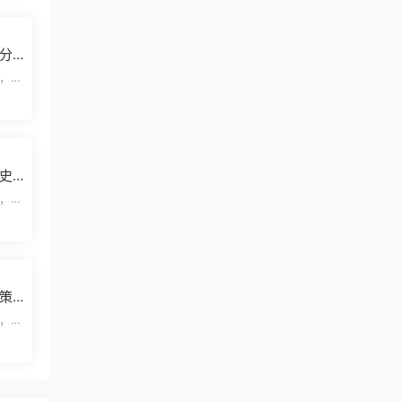
分
，欢
览结
史
模板
，欢
览结
策
，欢
览结