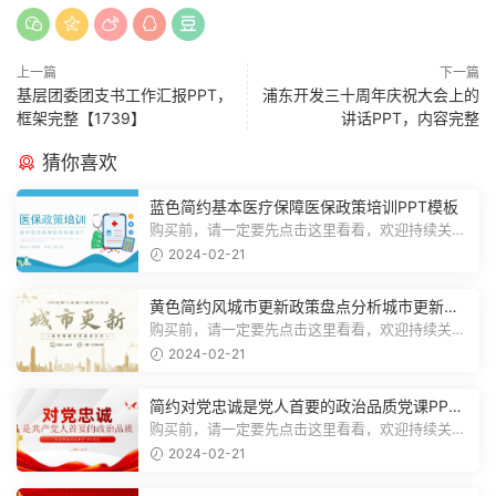
上一篇
下一篇
基层团委团支书工作汇报PPT，
浦东开发三十周年庆祝大会上的
框架完整【1739】
讲话PPT，内容完整
猜你喜欢
蓝色简约基本医疗保障医保政策培训PPT模板
购买前，请一定要先点击这里看看，欢迎持续关
注，精彩模板每天推送预览结束，一共2...
2024-02-21
黄色简约风城市更新政策盘点分析城市更新宣
传PPT模板
购买前，请一定要先点击这里看看，欢迎持续关
注，精彩模板每天推送预览结束，一共1...
2024-02-21
简约对党忠诚是党人首要的政治品质党课PPT
模板
购买前，请一定要先点击这里看看，欢迎持续关
注，精彩模板每天推送预览结束，一共1...
2024-02-21