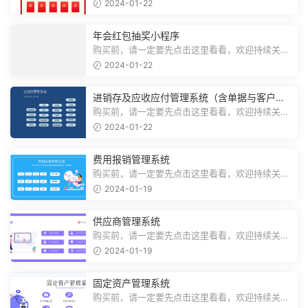
注，精彩模板每天推送预览结束，需要...
2024-01-22
年会红包抽奖小程序
购买前，请一定要先点击这里看看，欢迎持续关
注，精彩模板每天推送预览结束，需要...
2024-01-22
进销存及应收应付管理系统（含单据与客户对
账）
购买前，请一定要先点击这里看看，欢迎持续关
注，精彩模板每天推送预览结束，需要...
2024-01-22
费用报销管理系统
购买前，请一定要先点击这里看看，欢迎持续关
注，精彩模板每天推送预览结束，需要...
2024-01-19
供应商管理系统
购买前，请一定要先点击这里看看，欢迎持续关
注，精彩模板每天推送预览结束，需要...
2024-01-19
固定资产管理系统
购买前，请一定要先点击这里看看，欢迎持续关