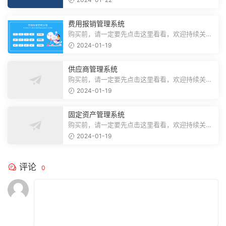
费用报销管理系统
购买前，请一定要先点击这里看看，欢迎持续关
注，精彩模板每天推送预览结束，需要...
2024-01-19
供应商管理系统
购买前，请一定要先点击这里看看，欢迎持续关
注，精彩模板每天推送预览结束，需要...
2024-01-19
固定资产管理系统
购买前，请一定要先点击这里看看，欢迎持续关
注，精彩模板每天推送预览结束，需要...
2024-01-19
评论
0