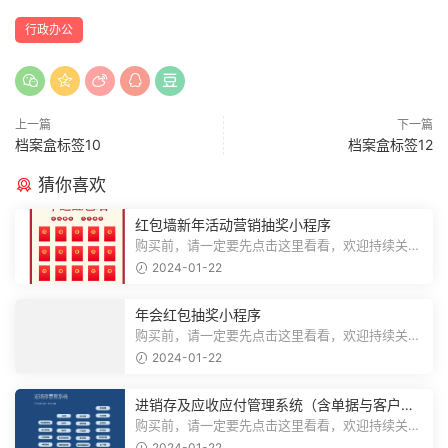
行政办公
上一篇
下一篇
档案盒标签10
档案盒标签12
猜你喜欢
红包墙新年活动营销抽奖小程序
购买前，请一定要先点击这里看看，欢迎持续关
注，精彩模板每天推送预览结束，需要...
2024-01-22
年会红包抽奖小程序
购买前，请一定要先点击这里看看，欢迎持续关
注，精彩模板每天推送预览结束，需要...
2024-01-22
进销存及应收应付管理系统（含单据与客户对
账）
购买前，请一定要先点击这里看看，欢迎持续关
注，精彩模板每天推送预览结束，需要...
2024-01-22