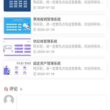
账）
购买前，请一定要先点击这里看看，欢迎持续关
注，精彩模板每天推送预览结束，需要...
2024-01-22
费用报销管理系统
购买前，请一定要先点击这里看看，欢迎持续关
注，精彩模板每天推送预览结束，需要...
2024-01-19
供应商管理系统
购买前，请一定要先点击这里看看，欢迎持续关
注，精彩模板每天推送预览结束，需要...
2024-01-19
固定资产管理系统
购买前，请一定要先点击这里看看，欢迎持续关
注，精彩模板每天推送预览结束，需要...
2024-01-19
评论
0