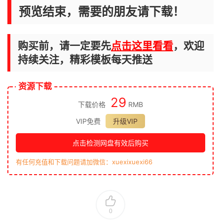
预览结束，需要的朋友请下载！
购买前，请一定要先
点击这里看看
，欢迎
持续关注，精彩模板每天推送
资源下载
29
下载价格
RMB
VIP免费
升级VIP
点击检测网盘有效后购买
有任何充值和下载问题请加微信：xuexixuexi66
0