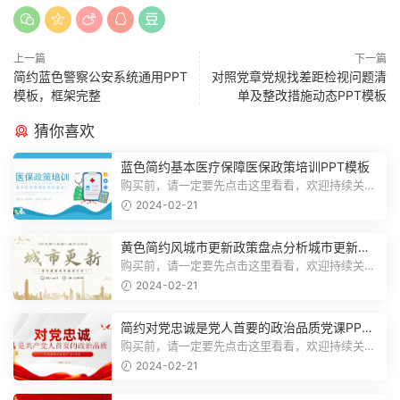
上一篇
下一篇
简约蓝色警察公安系统通用PPT
对照党章党规找差距检视问题清
模板，框架完整
单及整改措施动态PPT模板
猜你喜欢
蓝色简约基本医疗保障医保政策培训PPT模板
购买前，请一定要先点击这里看看，欢迎持续关
注，精彩模板每天推送预览结束，一共2...
2024-02-21
黄色简约风城市更新政策盘点分析城市更新宣
传PPT模板
购买前，请一定要先点击这里看看，欢迎持续关
注，精彩模板每天推送预览结束，一共1...
2024-02-21
简约对党忠诚是党人首要的政治品质党课PPT
模板
购买前，请一定要先点击这里看看，欢迎持续关
注，精彩模板每天推送预览结束，一共1...
2024-02-21