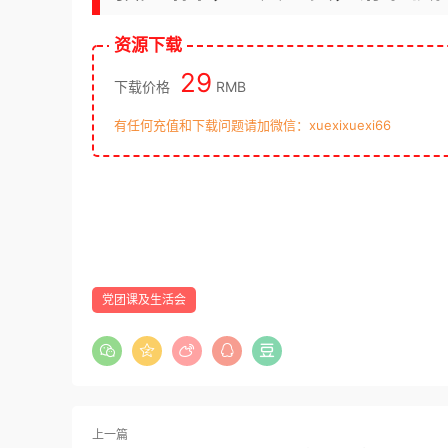
资源下载
29
下载价格
RMB
有任何充值和下载问题请加微信：xuexixuexi66
党团课及生活会
上一篇