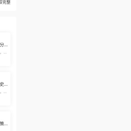
容完整
分
，欢
览结
史
模板
，欢
览结
策