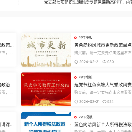
党支部七项组织生活制度专题党课动态PPT，内
PPT模板
保政策
黄色简约风城市更新政策盘点
析城市更新宣传PPT模板
看看，欢
购买前，请一定要先点击这里看看
送预览结
迎持续关注，精彩模板每天推送预
2024-02-21
930
束，一共1...
PPT模板
的政治
建党节红色高端大气党政风党
学习教育工作总结主题PPT
看看，欢
购买前，请一定要先点击这里看看
送预览结
迎持续关注，精彩模板每天推送预
2024-02-21
924
束，一共2...
PPT模板
讲课P
蓝色简洁风新个人所得税法政
征管个人所得税PPT模板