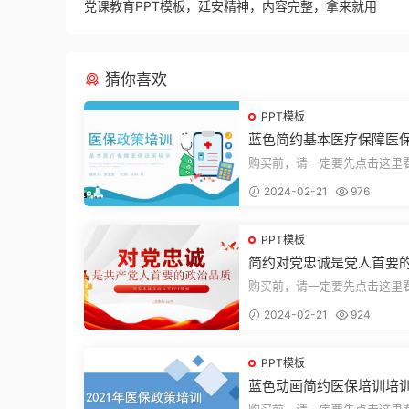
党课教育PPT模板，延安精神，内容完整，拿来就用
猜你喜欢
PPT模板
蓝色简约基本医疗保障医
培训PPT模板
购买前，请一定要先点击这里
迎持续关注，精彩模板每天推
2024-02-21
976
束，一共2...
PPT模板
简约对党忠诚是党人首要
品质党课PPT模板
购买前，请一定要先点击这里
迎持续关注，精彩模板每天推
2024-02-21
924
束，一共1...
PPT模板
蓝色动画简约医保培训培训
PT模板