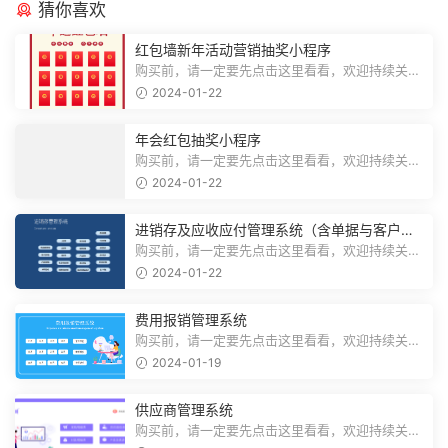
猜你喜欢
红包墙新年活动营销抽奖小程序
购买前，请一定要先点击这里看看，欢迎持续关
注，精彩模板每天推送预览结束，需要...
2024-01-22
年会红包抽奖小程序
购买前，请一定要先点击这里看看，欢迎持续关
注，精彩模板每天推送预览结束，需要...
2024-01-22
进销存及应收应付管理系统（含单据与客户对
账）
购买前，请一定要先点击这里看看，欢迎持续关
注，精彩模板每天推送预览结束，需要...
2024-01-22
费用报销管理系统
购买前，请一定要先点击这里看看，欢迎持续关
注，精彩模板每天推送预览结束，需要...
2024-01-19
供应商管理系统
购买前，请一定要先点击这里看看，欢迎持续关