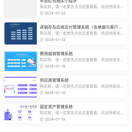
年会红包抽奖小程序
购买前，请一定要先点击这里看看，欢迎持续关
注，精彩模板每天推送预览结束，需要...
2024-01-22
进销存及应收应付管理系统（含单据与客户对
账）
购买前，请一定要先点击这里看看，欢迎持续关
注，精彩模板每天推送预览结束，需要...
2024-01-22
费用报销管理系统
购买前，请一定要先点击这里看看，欢迎持续关
注，精彩模板每天推送预览结束，需要...
2024-01-19
供应商管理系统
购买前，请一定要先点击这里看看，欢迎持续关
注，精彩模板每天推送预览结束，需要...
2024-01-19
固定资产管理系统
购买前，请一定要先点击这里看看，欢迎持续关
注，精彩模板每天推送预览结束，需要...
2024-01-19