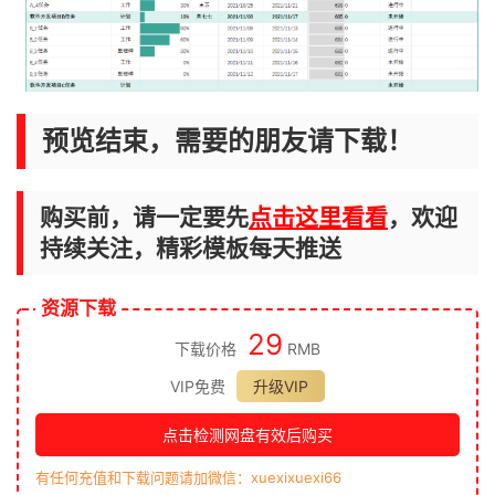
预览结束，需要的朋友请下载！
购买前，请一定要先
点击这里看看
，欢迎
持续关注，精彩模板每天推送
资源下载
29
下载价格
RMB
VIP免费
升级VIP
点击检测网盘有效后购买
有任何充值和下载问题请加微信：xuexixuexi66