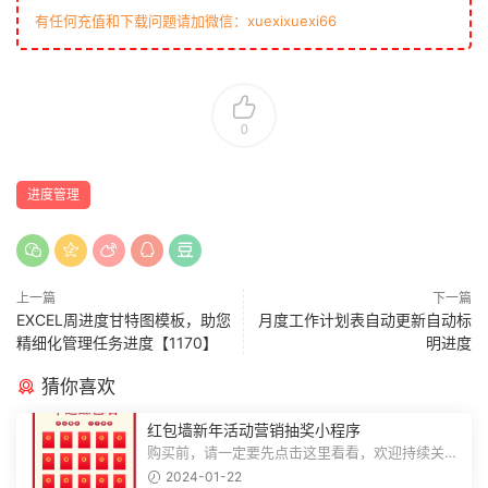
有任何充值和下载问题请加微信：xuexixuexi66
0
进度管理
上一篇
下一篇
EXCEL周进度甘特图模板，助您
月度工作计划表自动更新自动标
精细化管理任务进度【1170】
明进度
猜你喜欢
红包墙新年活动营销抽奖小程序
购买前，请一定要先点击这里看看，欢迎持续关
注，精彩模板每天推送预览结束，需要...
2024-01-22