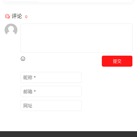
评论
0
提交