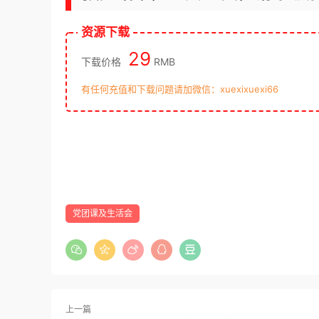
资源下载
29
下载价格
RMB
有任何充值和下载问题请加微信：xuexixuexi66
党团课及生活会
上一篇