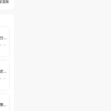
架清晰
分
，欢
览结
史
模板
，欢
览结
策