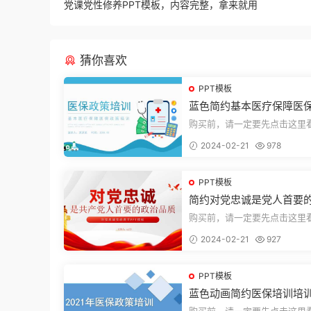
党课党性修养PPT模板，内容完整，拿来就用
猜你喜欢
PPT模板
蓝色简约基本医疗保障医
培训PPT模板
购买前，请一定要先点击这里
迎持续关注，精彩模板每天推
2024-02-21
978
束，一共2...
PPT模板
简约对党忠诚是党人首要
品质党课PPT模板
购买前，请一定要先点击这里
迎持续关注，精彩模板每天推
2024-02-21
927
束，一共1...
PPT模板
蓝色动画简约医保培训培训
PT模板