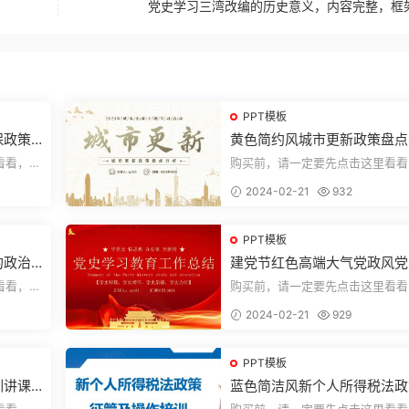
党史学习三湾改编的历史意义，内容完整，框
PPT模板
保政策
黄色简约风城市更新政策盘点
析城市更新宣传PPT模板
看看，欢
购买前，请一定要先点击这里看看
送预览结
迎持续关注，精彩模板每天推送预
2024-02-21
932
束，一共1...
PPT模板
的政治
建党节红色高端大气党政风党
学习教育工作总结主题PPT
看看，欢
购买前，请一定要先点击这里看看
送预览结
迎持续关注，精彩模板每天推送预
2024-02-21
929
束，一共2...
PPT模板
讲课P
蓝色简洁风新个人所得税法政
征管个人所得税PPT模板