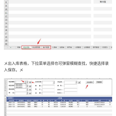
メ出入库表格，下拉菜单选择也可弹窗模糊查找，快捷选择录
入保存。メ