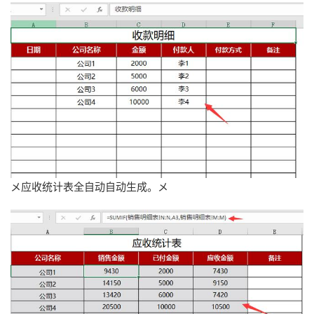
メ应收统计表全自动自动生成。メ