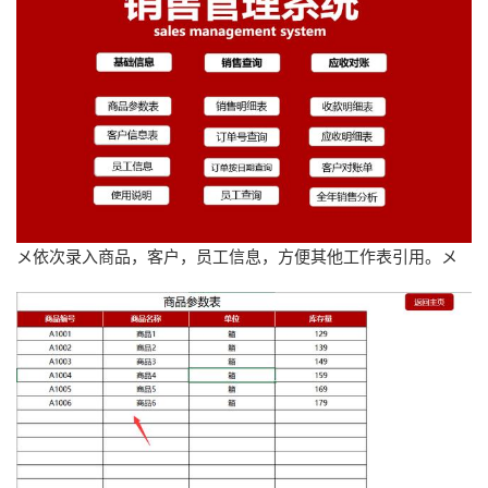
メ依次录入商品，客户，员工信息，方便其他工作表引用。メ