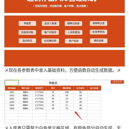
メ现在各参数表中录入基础资料，方便函数自动生成数据。メ
メ入库表只需努力白色单元格区域，有颜色部分自动生成，无