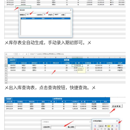
メ库存表全自动生成，手动录入期初即可。メ
メ出入库查询表，点击查询按钮，快捷查询。メ