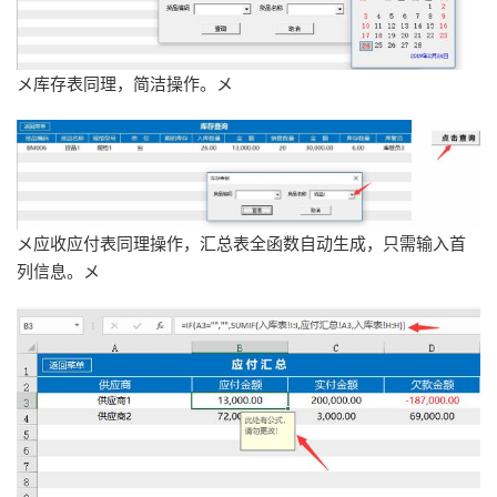
メ库存表同理，简洁操作。メ
メ应收应付表同理操作，汇总表全函数自动生成，只需输入首
列信息。メ