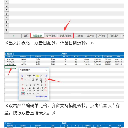
メ出入库表格，双击日起列，弹窗日期选择。メ
メ双击产品编码单元格，弹窗支持模糊查找，点击后显示库存
量，快捷双击直接录入。メ