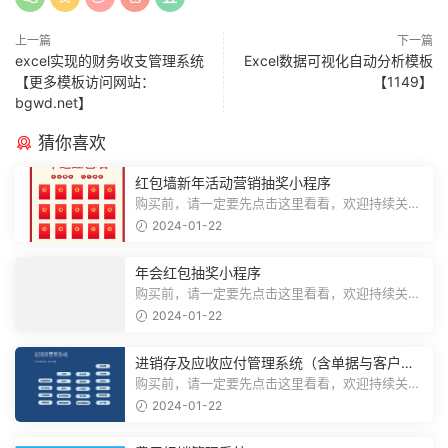
上一篇
下一篇
excel实现的财务收支管理系统
Excel数据可视化自动分析模板
【更多模板访问网站：
【1149】
bgwd.net】
猜你喜欢
红包墙新年活动营销抽奖小程序
购买前，请一定要先点击这里看看，欢迎持续关
注，精彩模板每天推送预览结束，需要...
2024-01-22
年会红包抽奖小程序
购买前，请一定要先点击这里看看，欢迎持续关
注，精彩模板每天推送预览结束，需要...
2024-01-22
进销存及应收应付管理系统（含单据与客户对
账）
购买前，请一定要先点击这里看看，欢迎持续关
注，精彩模板每天推送预览结束，需要...
2024-01-22