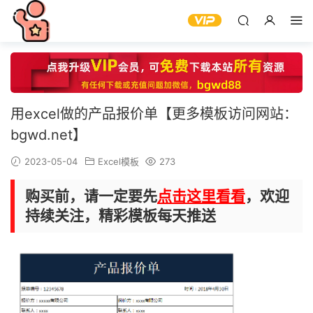
用excel做的产品报价单【更多模板访问网站：
bgwd.net】
2023-05-04
Excel模板
273
购买前，请一定要先
点击这里看看
，欢迎
持续关注，精彩模板每天推送