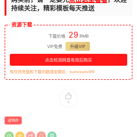
持续关注，精彩模板每天推送
资源下载
29
下载价格
RMB
VIP免费
升级VIP
点击检测网盘有效后购买
有任何充值和下载问题请加微信：xuexixuexi66
0
进销存