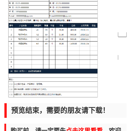
预览结束，需要的朋友请下载！
购买前，请一定要先
点击这里看看
，欢迎