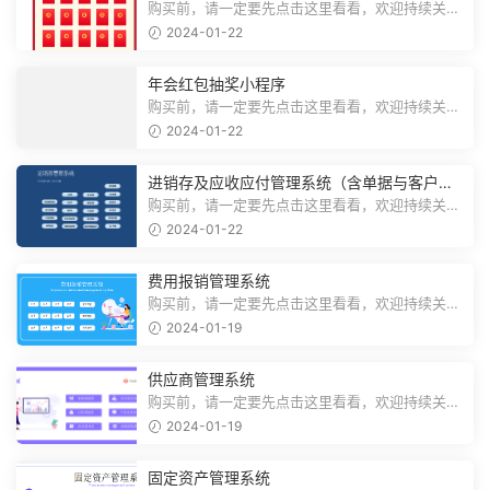
购买前，请一定要先点击这里看看，欢迎持续关
注，精彩模板每天推送预览结束，需要...
2024-01-22
年会红包抽奖小程序
购买前，请一定要先点击这里看看，欢迎持续关
注，精彩模板每天推送预览结束，需要...
2024-01-22
进销存及应收应付管理系统（含单据与客户对
账）
购买前，请一定要先点击这里看看，欢迎持续关
注，精彩模板每天推送预览结束，需要...
2024-01-22
费用报销管理系统
购买前，请一定要先点击这里看看，欢迎持续关
注，精彩模板每天推送预览结束，需要...
2024-01-19
供应商管理系统
购买前，请一定要先点击这里看看，欢迎持续关
注，精彩模板每天推送预览结束，需要...
2024-01-19
固定资产管理系统