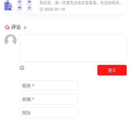
购买前，请一定要先点击这里看看，欢迎持续关
注，精彩模板每天推送预览结束，需要...
2024-01-19
评论
0
提交