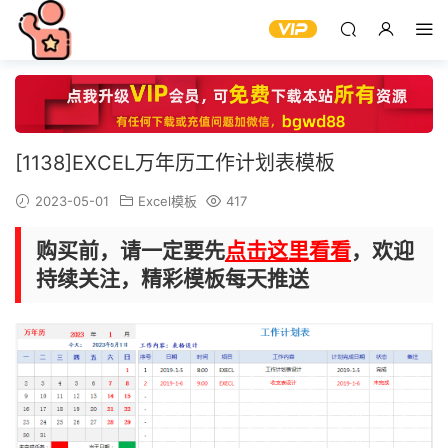
[1138]EXCEL万年历工作计划表模板
2023-05-01
Excel模板
417
购买前，请一定要先
点击这里看看
，欢迎
持续关注，精彩模板每天推送