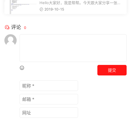
存，弹窗图表不加班
Hello大家好，我是帮帮。今天跟大家分享一张
Excel进销存系统，自带进出货单据打...
2019-10-15
评论
0
提交