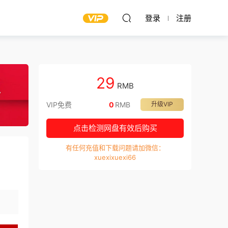
登录
注册
29
RMB
VIP免费
0
RMB
升级VIP
点击检测网盘有效后购买
有任何充值和下载问题请加微信：
xuexixuexi66