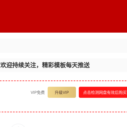
！
，欢迎持续关注，精彩模板每天推送
VIP免费
升级VIP
点击检测网盘有效后购买