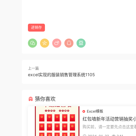
进销存
上一篇
excel实现的服装销售管理系统1105
猜你喜欢
Excel模板
红包墙新年活动营销抽奖
购买前，请一定要先点击这里
迎持续关注，精彩模板每天推