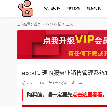
Word模板
PPT模板
视频模板
当前位置：
首页
Excel模板
正文
excel实现的服务业销售管理系统1
2023-11-05
Excel模板
374
购买前，请一定要先
点击这里看看