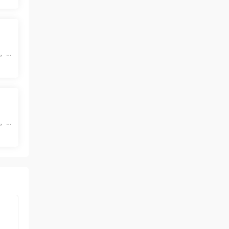
，欢
览结
，欢
览结