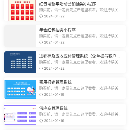
红包墙新年活动营销抽奖小程序
购买前，请一定要先点击这里看看，欢迎持续关
注，精彩模板每天推送预览结束，需要...
2024-01-22
年会红包抽奖小程序
购买前，请一定要先点击这里看看，欢迎持续关
注，精彩模板每天推送预览结束，需要...
2024-01-22
进销存及应收应付管理系统（含单据与客户对
账）
购买前，请一定要先点击这里看看，欢迎持续关
注，精彩模板每天推送预览结束，需要...
2024-01-22
费用报销管理系统
购买前，请一定要先点击这里看看，欢迎持续关
注，精彩模板每天推送预览结束，需要...
2024-01-19
供应商管理系统
购买前，请一定要先点击这里看看，欢迎持续关
注，精彩模板每天推送预览结束，需要...
2024-01-19