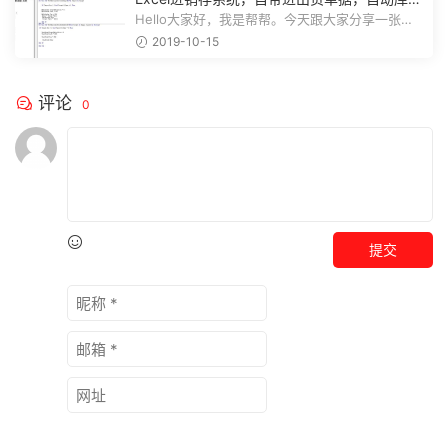
存，弹窗图表不加班
Hello大家好，我是帮帮。今天跟大家分享一张
Excel进销存系统，自带进出货单据打...
2019-10-15
评论
0
提交