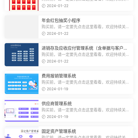
注，精彩模板每天推送预览结束，需要...
2024-01-22
年会红包抽奖小程序
购买前，请一定要先点击这里看看，欢迎持续关
注，精彩模板每天推送预览结束，需要...
2024-01-22
进销存及应收应付管理系统（含单据与客户对
账）
购买前，请一定要先点击这里看看，欢迎持续关
注，精彩模板每天推送预览结束，需要...
2024-01-22
费用报销管理系统
购买前，请一定要先点击这里看看，欢迎持续关
注，精彩模板每天推送预览结束，需要...
2024-01-19
供应商管理系统
购买前，请一定要先点击这里看看，欢迎持续关
注，精彩模板每天推送预览结束，需要...
2024-01-19
固定资产管理系统
购买前，请一定要先点击这里看看，欢迎持续关