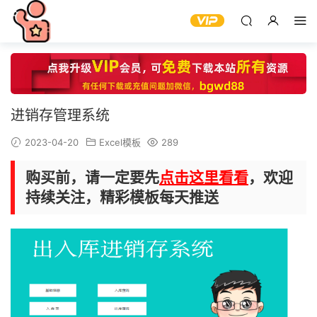
进销存管理系统
2023-04-20
Excel模板
289
购买前，请一定要先
点击这里看看
，欢迎
持续关注，精彩模板每天推送