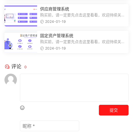
供应商管理系统
购买前，请一定要先点击这里看看，欢迎持续关
注，精彩模板每天推送预览结束，需要...
2024-01-19
固定资产管理系统
购买前，请一定要先点击这里看看，欢迎持续关
注，精彩模板每天推送预览结束，需要...
2024-01-19
评论
0
提交