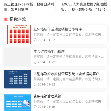
员工管理excel模板，数据自动引
EXCEL人力资源数据透视图模
用，带生日提醒
板，可视化数据分析【1184】
猜你喜欢
红包墙新年活动营销抽奖小程序
购买前，请一定要先点击这里看看，欢迎持续关
注，精彩模板每天推送预览结束，需要...
2024-01-22
年会红包抽奖小程序
购买前，请一定要先点击这里看看，欢迎持续关
注，精彩模板每天推送预览结束，需要...
2024-01-22
进销存及应收应付管理系统（含单据与客户对
账）
购买前，请一定要先点击这里看看，欢迎持续关
注，精彩模板每天推送预览结束，需要...
2024-01-22
费用报销管理系统
购买前，请一定要先点击这里看看，欢迎持续关
注，精彩模板每天推送预览结束，需要...
2024-01-19