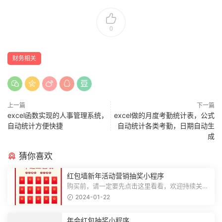
0
财务相关
上一篇
下一篇
excel函数实现的人事管理系统，
excel做的月度考勤统计表，公式
自动统计方便快捷
自动统计各类考勤，日期自动生
成
猜你喜欢
红包墙新年活动营销抽奖小程序
购买前，请一定要先点击这里看看，欢迎持续关
注，精彩模板每天推送预览结束，需要...
2024-01-22
年会红包抽奖小程序